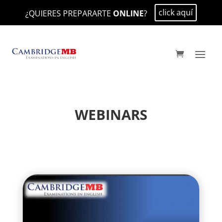
click aquí
¿QUIERES PREPARARTE
ONLINE
?
WEBINARS