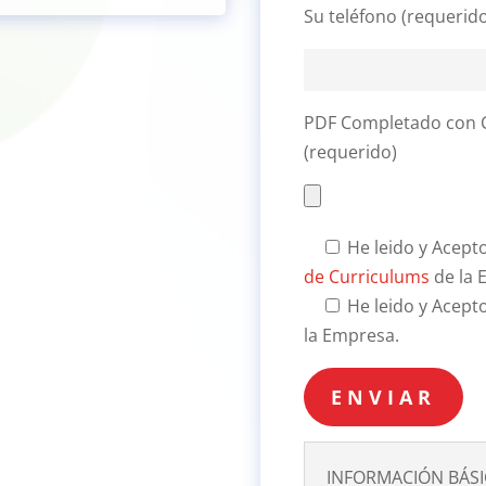
Su teléfono (requerid
PDF Completado con C
(requerido)
He leido y Acept
de Curriculums
de la 
He leido y Acept
la Empresa.
INFORMACIÓN BÁSI