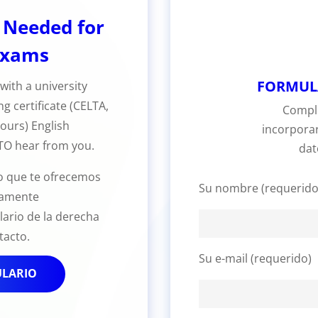
 Needed for
Exams
FORMULA
 with a university
g certificate (CELTA,
Comple
hours) English
incorpora
 TO hear from you.
dat
o que te ofrecemos
Su nombre (requerido
idamente
ario de la derecha
tacto.
Su e-mail (requerido)
LARIO