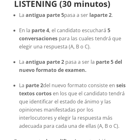
LISTENING (30 minutos)
La
antigua parte 5
pasa a ser
laparte 2
.
En la
parte 4
, el candidato escuchará
5
conversaciones
para las cuales tendrá que
elegir una respuesta (A, B o C).
La
antigua parte 2
pasa a ser la
parte 5 del
nuevo formato de examen.
La
parte 2
del nuevo formato consiste en
seis
textos cortos
en los que el candidato tendrá
que identificar el estado de ánimo y las
opiniones manifestadas por los
interlocutores y elegir la respuesta más
adecuada para cada una de ellas (A, B o C).