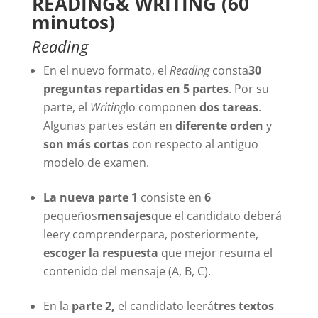
READING& WRITING (60
minutos)
Reading
En el nuevo formato, el
Reading
consta
30
preguntas repartidas en 5 partes
. Por su
parte, el
Writing
lo componen
dos tareas
.
Algunas partes están en
diferente orden
y
son más cortas
con respecto al antiguo
modelo de examen.
La nueva parte 1
consiste en
6
pequeños
mensajes
que el candidato deberá
leery comprenderpara, posteriormente,
escoger la respuesta
que mejor resuma el
contenido del mensaje (A, B, C).
En la
parte 2,
el candidato leerá
tres textos