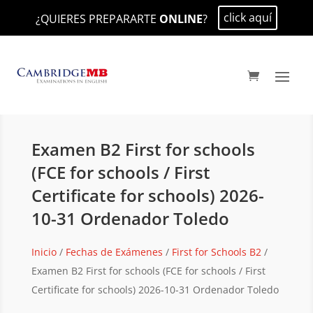
click aquí
¿QUIERES PREPARARTE
ONLINE
?
Examen B2 First for schools
(FCE for schools / First
Certificate for schools) 2026-
10-31 Ordenador Toledo
Inicio
/
Fechas de Exámenes
/
First for Schools B2
/
Examen B2 First for schools (FCE for schools / First
Certificate for schools) 2026-10-31 Ordenador Toledo