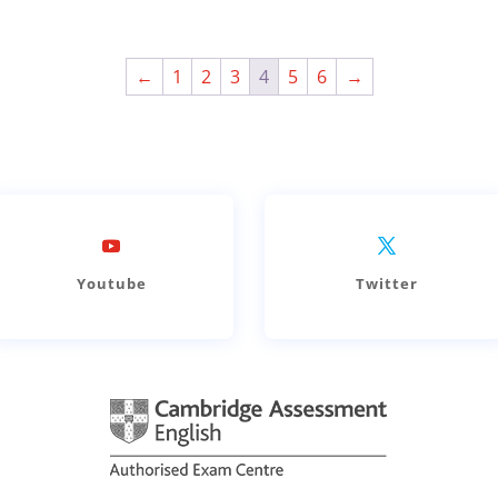
←
1
2
3
4
5
6
→
Youtube
Twitter