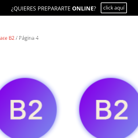
click aquí
¿QUIERES PREPARARTE
ONLINE
?
EXÁMENES
PREPÁRATE
PROFESIONALES
CAMBRIDG
cate B2
/ Página 4