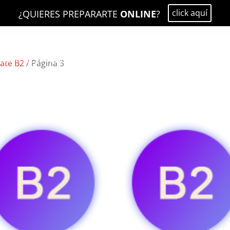
click aquí
¿QUIERES PREPARARTE
ONLINE
?
EXÁMENES
PREPÁRATE
PROFESIONALES
CAMBRIDG
cate B2
/ Página 3