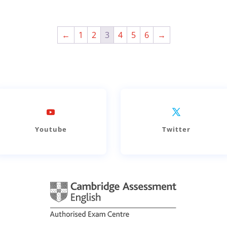
←
1
2
3
4
5
6
→
Youtube
Twitter