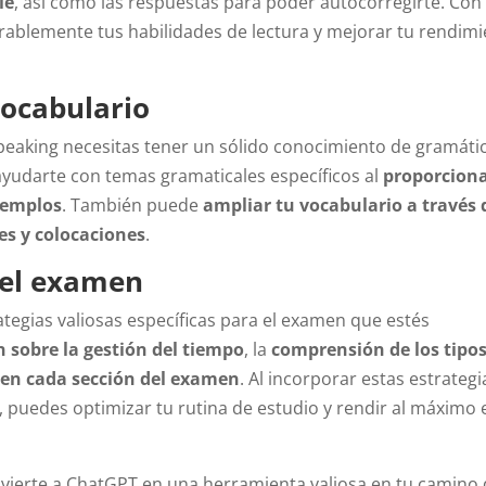
le
, así como las respuestas para poder autocorregirte. Con
rablemente tus habilidades de lectura y mejorar tu rendim
vocabulario
speaking necesitas tener un sólido conocimiento de gramáti
yudarte con temas gramaticales específicos al
proporcion
ejemplos
. También puede
ampliar tu vocabulario a través 
es y colocaciones
.
del examen
tegias valiosas específicas para el examen que estés
n sobre la gestión del tiempo
, la
comprensión de los tipos
en cada sección del examen
. Al incorporar estas estrategi
 puedes optimizar tu rutina de estudio y rendir al máximo e
nvierte a ChatGPT en una herramienta valiosa en tu camino