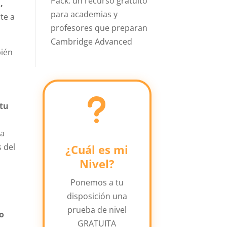
Pack: un recurso gratuito
,
para academias y
te a
profesores que preparan
Cambridge Advanced
bién
u
 tu
va
s del
¿Cuál es mi
Nivel?
Ponemos a tu
disposición una
prueba de nivel
 o
GRATUITA