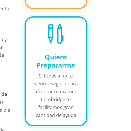
iento

ca y
ar
de
Quiero
Prepararme
Si todavía no te
sientes seguro para
afrontar tu examen
 de
Cambridge te
as
facilitamos gran
l día
cantidad de ayuda
 de