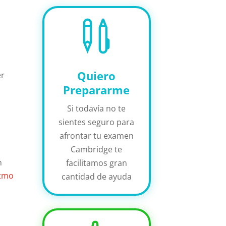

Quiero
er
Prepararme
Si todavía no te
sientes seguro para
afrontar tu examen
Cambridge te
n
facilitamos gran
itmo
cantidad de ayuda