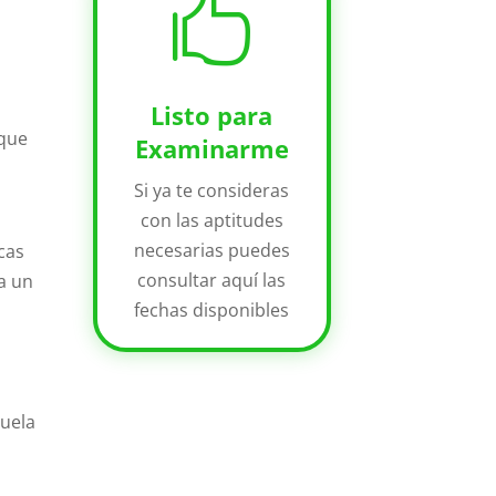

Listo para
 que
Examinarme
Si ya te consideras
con las aptitudes
necesarias puedes
icas
consultar aquí las
 a un
fechas disponibles
cuela
s