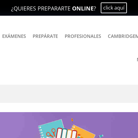
click aquí
¿QUIERES PREPARARTE
ONLINE
?
EXÁMENES
PREPÁRATE
PROFESIONALES
CAMBRIDGE
cia el inglés con el Reto 31 D