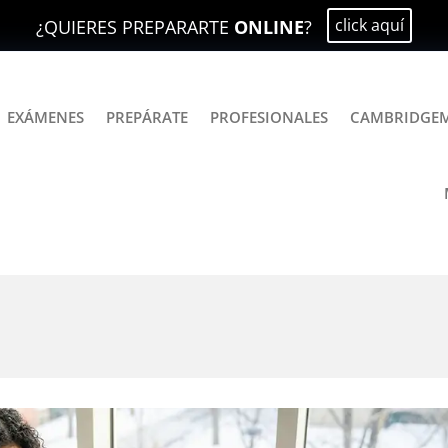
click aquí
¿QUIERES PREPARARTE
ONLINE
?
EXÁMENES
PREPÁRATE
PROFESIONALES
CAMBRIDGE
bits? – Un descargable B1 pa