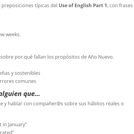
 preposiciones típicas del
Use of English Part 1
, con frases
few weeks.
sobre por qué fallan los propósitos de Año Nuevo.
eñas y sostenibles
 errores comunes
 alguien que…
se y hablar con compañer@s sobre sus hábitos reales o
 in January”
rrated”