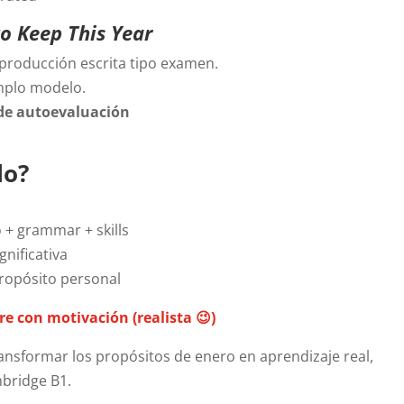
to Keep This Year
 producción escrita tipo examen.
emplo modelo.
 de autoevaluación
lo?
 + grammar + skills
gnificativa
propósito personal
re con motivación (realista 😉)
ransformar los propósitos de enero en aprendizaje real,
bridge B1.