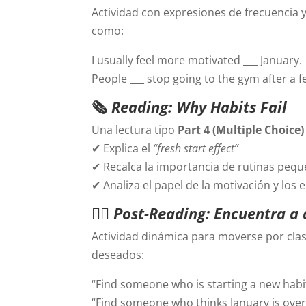
Actividad con expresiones de frecuencia y
como:
I usually feel more motivated ___ January.
People ___ stop going to the gym after a 
🗞
Reading: Why Habits Fail
Una lectura tipo
Part 4 (Multiple Choice)
✔ Explica el
“fresh start effect”
✔ Recalca la importancia de rutinas pequ
✔ Analiza el papel de la motivación y los
🧍‍♀️
Post-Reading: Encuentra a
Actividad dinámica para moverse por cla
deseados:
“Find someone who is starting a new habit
“Find someone who thinks January is ove