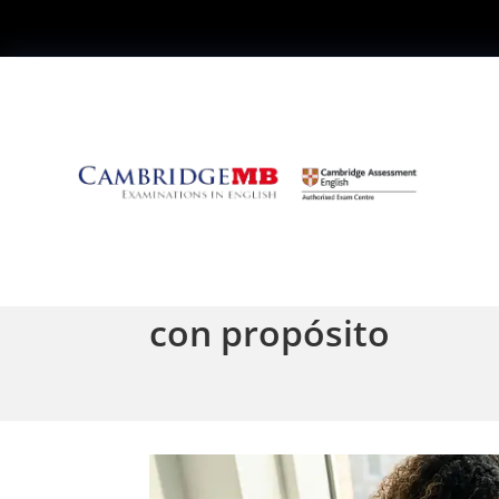
📝 New Year, New Ha
con propósito