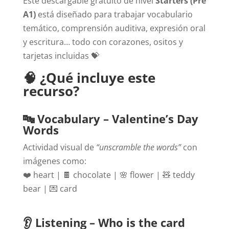
Este descargable gratuito de nivel
Starters (Pre
A1)
está diseñado para trabajar vocabulario
temático, comprensión auditiva, expresión oral
y escritura… todo con corazones, ositos y
tarjetas incluidas 💝
🧠 ¿Qué incluye este
recurso?
🔤 Vocabulary – Valentine’s Day
Words
Actividad visual de
“unscramble the words”
con
imágenes como:
❤️ heart | 🍫 chocolate | 🌸 flower | 🧸 teddy
bear | 💌 card
👂
Listening – Who is the card