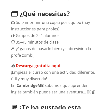
🗂️ ¿Qué necesitas?
🖨️ Solo imprimir una copia por equipo (hay
instrucciones para profes)
👫 Grupos de 2–4 alumnos
⏱️ 35–45 minutos de clase
🎉 ¡Y ganas de pasarlo bien (y sobrevivir a la
profe zombi)!
📥
Descarga gratuita aquí
¡Empieza el curso con una actividad diferente,
útil y muy divertida!
En
CambridgeMB
sabemos que aprender
inglés también puede ser una aventura… 🧟‍♀️📘
💬 ¿Te ha gustado esta