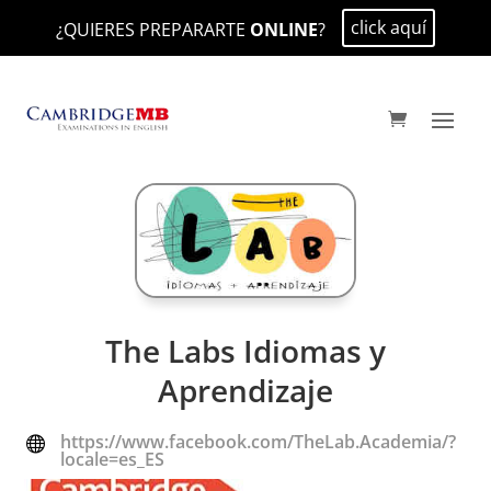
click aquí
¿QUIERES PREPARARTE
ONLINE
?
The Labs Idiomas y
Aprendizaje
https://www.facebook.com/TheLab.Academia/?

locale=es_ES