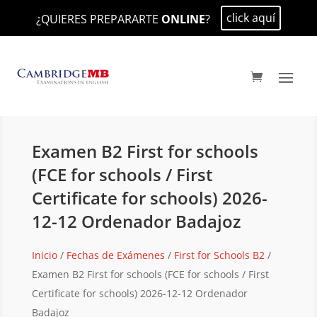
click aquí
¿QUIERES PREPARARTE
ONLINE
?
Examen B2 First for schools
(FCE for schools / First
Certificate for schools) 2026-
12-12 Ordenador Badajoz
Inicio
/
Fechas de Exámenes
/
First for Schools B2
/
Examen B2 First for schools (FCE for schools / First
Certificate for schools) 2026-12-12 Ordenador
Badajoz