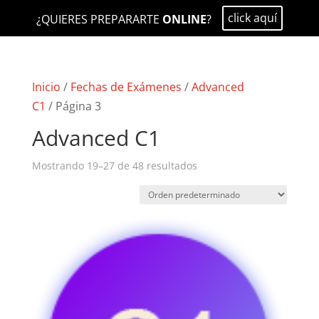
click aquí
¿QUIERES PREPARARTE
ONLINE
?
Inicio
/
Fechas de Exámenes
/
Advanced
C1
/ Página 3
Advanced C1
Mostrando 19–27 de 48 resultados