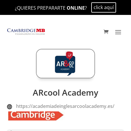
click aquí
¿QUIERES PREPARARTE
ONLINE
?
ARcool Academy
https://academiadeinglesarcoolacademy.es/
